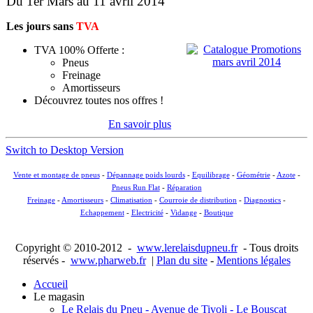
Du 1er Mars au 11 avril 2014
Les jours sans
TVA
TVA 100% Offerte :
Pneus
Freinage
Amortisseurs
Découvrez toutes nos offres !
En savoir plus
Switch to Desktop Version
Vente et montage de pneus
-
Dépannage poids lourds
-
Equilibrage
-
Géométrie
-
Azote
-
Pneus Run Flat
-
Réparation
Freinage
-
Amortisseurs
-
Climatisation
-
Courroie de distribution
-
Diagnostics
-
Echappement
-
Electricité
-
Vidange
-
Boutique
Copyright © 2010-2012 -
www.lerelaisdupneu.fr
-
Tous droits
réservés -
www.pharweb.fr
|
Plan du site
-
Mentions légales
Accueil
Le magasin
Le Relais du Pneu - Avenue de Tivoli - Le Bouscat