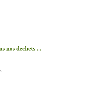
s nos dechets ...
rs